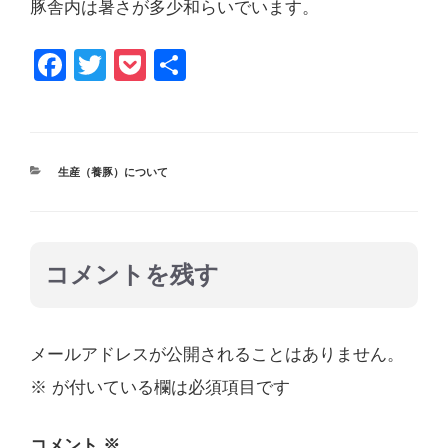
豚舎内は暑さが多少和らいでいます。
F
T
P
共
a
wi
o
有
c
tt
ck
e
er
et
カ
生産（養豚）について
b
テ
ゴ
o
リ
ー
o
コメントを残す
k
メールアドレスが公開されることはありません。
※
が付いている欄は必須項目です
コメント
※