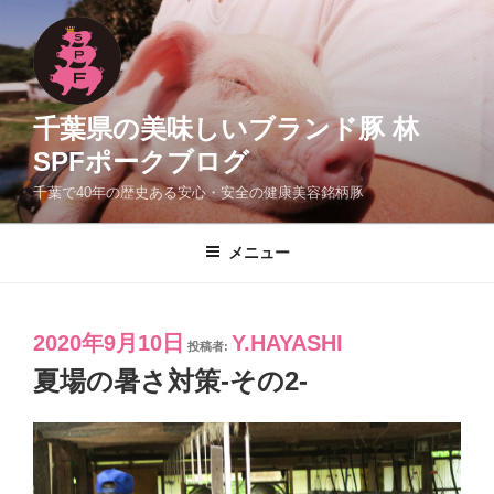
コ
ン
テ
ン
ツ
千葉県の美味しいブランド豚 林
へ
SPFポークブログ
ス
千葉で40年の歴史ある安心・安全の健康美容銘柄豚
キ
ッ
プ
メニュー
投
2020年9月10日
Y.HAYASHI
投稿者:
稿
夏場の暑さ対策-その2-
日: