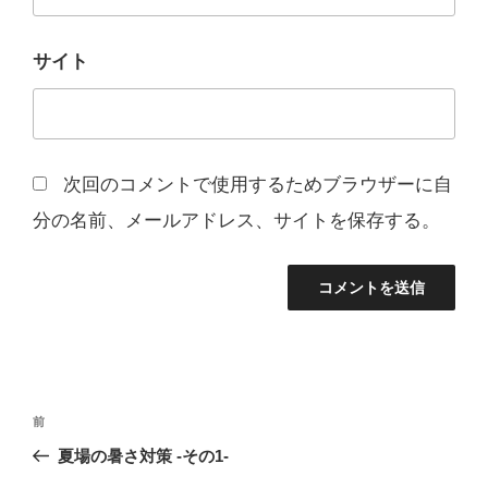
サイト
次回のコメントで使用するためブラウザーに自
分の名前、メールアドレス、サイトを保存する。
投
前
前
稿
の
夏場の暑さ対策 -その1-
ナ
投