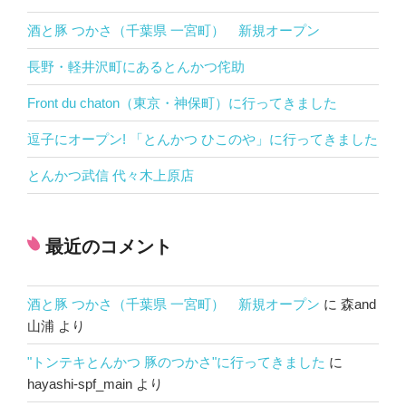
ー
酒と豚 つかさ（千葉県 一宮町） 新規オープン
が
長野・軽井沢町にあるとんかつ侘助
取
Front du chaton（東京・神保町）に行ってきました
り
逗子にオープン! 「とんかつ ひこのや」に行ってきました
上
とんかつ武信 代々木上原店
げ
ら
れ
最近のコメント
ま
し
酒と豚 つかさ（千葉県 一宮町） 新規オープン
に
森and
山浦
より
た！”
の
"トンテキとんかつ 豚のつかさ"に行ってきました
に
hayashi-spf_main
より