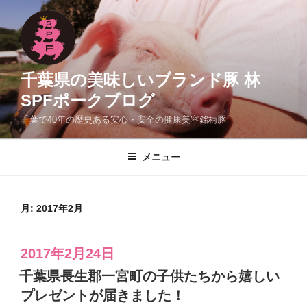
コ
ン
テ
ン
ツ
千葉県の美味しいブランド豚 林
へ
SPFポークブログ
ス
千葉で40年の歴史ある安心・安全の健康美容銘柄豚
キ
ッ
プ
メニュー
月:
2017年2月
投
2017年2月24日
稿
千葉県長生郡一宮町の子供たちから嬉しい
日:
プレゼントが届きました！