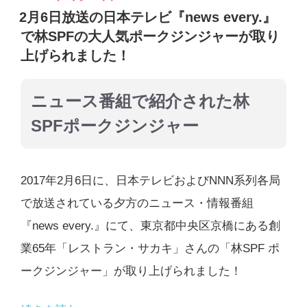
e
er
et
稿
郡
2月6日放送の日本テレビ『news every.』
日:
b
一
で林SPFの大人気ポークジンジャーが取り
o
上げられました！
宮
o
町
k
ニュース番組で紹介された林
の
SPFポークジンジャー
子
供
た
2017年2月6日に、日本テレビおよびNNN系列各局
ち
で放送されている夕方のニュース・情報番組
か
『news every.』にて、東京都中央区京橋にある創
ら
業65年「レストラン・サカキ」さんの「林SPF ポ
嬉
ークジンジャー」が取り上げられました！
し
い