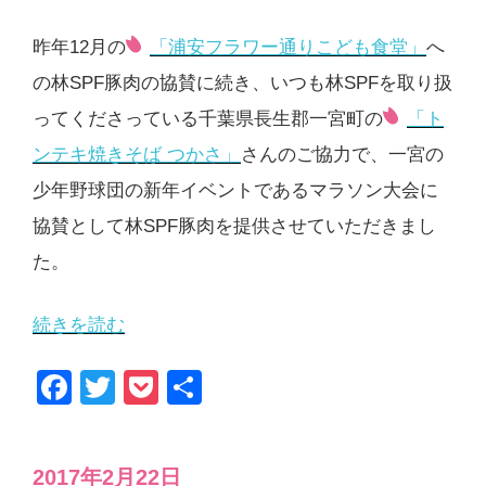
昨年12月の
「浦安フラワー通りこども食堂」
へ
の林SPF豚肉の協賛に続き、いつも林SPFを取り扱
ってくださっている千葉県長生郡一宮町の
「ト
ンテキ焼きそば つかさ」
さんのご協力で、一宮の
少年野球団の新年イベントであるマラソン大会に
協賛として林SPF豚肉を提供させていただきまし
た。
“千
続きを読む
葉
F
T
P
共
県
a
wi
o
有
長
c
tt
ck
生
投
2017年2月22日