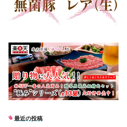
で
林
SPF
の
大
人
気
ポ
ー
ク
ジ
ン
ジ
最近の投稿
ャ