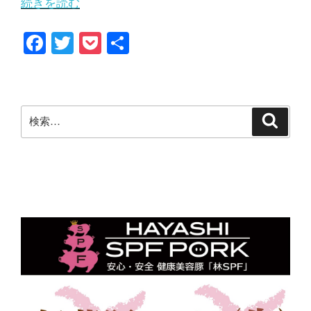
“2
続きを読む
プ
月
F
T
P
共
レ
6
a
wi
o
有
ゼ
日
c
tt
ck
ン
放
e
er
et
ト
検
送
検
b
索
索:
が
の
o
届
日
o
き
本
k
ま
テ
し
レ
た！”
ビ
の
『news
every.』