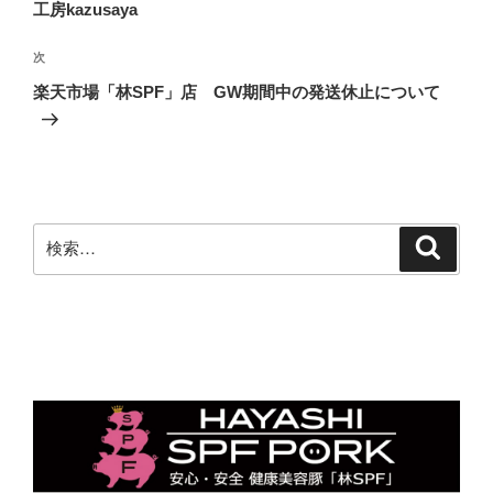
投
工房kazusaya
ビ
稿
ゲ
次
次
の
ー
楽天市場「林SPF」店 GW期間中の発送休止について
投
シ
稿
ョ
ン
検
検
索
索: