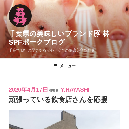
コ
ン
テ
ン
ツ
千葉県の美味しいブランド豚 林
へ
SPFポークブログ
ス
千葉で40年の歴史ある安心・安全の健康美容銘柄豚
キ
ッ
プ
メニュー
投
2020年4月17日
Y.HAYASHI
投稿者:
稿
頑張っている飲食店さんを応援
日: