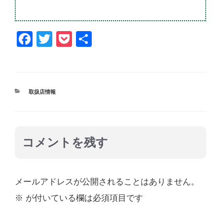
F
T
P
共
a
wi
o
有
c
tt
ck
e
er
et
カ
取扱店情報
b
テ
ゴ
o
リ
ー
o
コメントを残す
k
メールアドレスが公開されることはありません。
※
が付いている欄は必須項目です